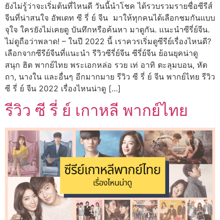
ยังไม่รู้ว่าจะเริ่มต้นที่ไหนดี วันนี้นำโชค ได้รวบรวมรายชื่อซีรีส์
จีนที่น่าสนใจ อัพเดท ซี รี่ ย์ จีน มาให้ทุกคนได้เลือกชมกันแบบ
จุใจ ใครยังไม่เคยดู บันทึกหรือค้นหา มาดูกัน. แนะนำซีรี่ย์จีน.
ไม่ดูถือว่าพลาด! – ในปี 2022 นี้ เราควรเริ่มดูซีรีย์เรื่องไหนดี?
เลือกจากซีรีย์จีนที่แนะนำ รีวิวซีรี่ย์จีน ซีรี่ย์จีน ย้อนยุคน่าดู
สนุก ฮิต พากย์ไทย พระเอกหล่อ รวย เท่ อาทิ ตะลุมบอน, หัต
ถา, นางใน และอื่นๆ อีกมากมาย รีวิว ซี รี่ ย์ จีน พากย์ไทย รีวิว
ซี รี่ ย์ จีน 2022 เรื่องไหนน่าดู […]
รีวิว ซี รี่ ย์ เกาหลี พากย์ไทย