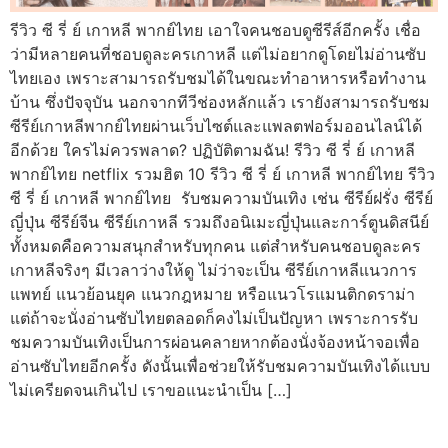
รีวิว ซี รี่ ย์ เกาหลี พากย์ไทย เอาใจคนชอบดูซีรีส์อีกครั้ง เชื่อ
ว่ามีหลายคนที่ชอบดูละครเกาหลี แต่ไม่อยากดูโดยไม่อ่านซับ
ไทยเอง เพราะสามารถรับชมได้ในขณะทำอาหารหรือทำงาน
บ้าน ซึ่งปัจจุบัน นอกจากทีวีช่องหลักแล้ว เรายังสามารถรับชม
ซีรีย์เกาหลีพากย์ไทยผ่านเว็บไซต์และแพลตฟอร์มออนไลน์ได้
อีกด้วย ใครไม่ควรพลาด? ปฏิบัติตามฉัน! รีวิว ซี รี่ ย์ เกาหลี
พากย์ไทย netflix รวมฮิต 10 รีวิว ซี รี่ ย์ เกาหลี พากย์ไทย รีวิว
ซี รี่ ย์ เกาหลี พากย์ไทย รับชมความบันเทิง เช่น ซีรีย์ฝรั่ง ซีรีย์
ญี่ปุ่น ซีรีย์จีน ซีรีย์เกาหลี รวมถึงอนิเมะญี่ปุ่นและการ์ตูนดิสนีย์
ทั้งหมดคือความสนุกสำหรับทุกคน แต่สำหรับคนชอบดูละคร
เกาหลีจริงๆ มีเวลาว่างให้ดู ไม่ว่าจะเป็น ซีรีย์เกาหลีแนวการ
แพทย์ แนวย้อนยุค แนวกฎหมาย หรือแนวโรแมนติกดราม่า
แต่ถ้าจะนั่งอ่านซับไทยตลอดก็คงไม่เป็นปัญหา เพราะการรับ
ชมความบันเทิงเป็นการผ่อนคลายหากต้องนั่งจ้องหน้าจอเพื่อ
อ่านซับไทยอีกครั้ง ดังนั้นเพื่อช่วยให้รับชมความบันเทิงได้แบบ
ไม่เครียดจนเกินไป เราขอแนะนำเป็น […]