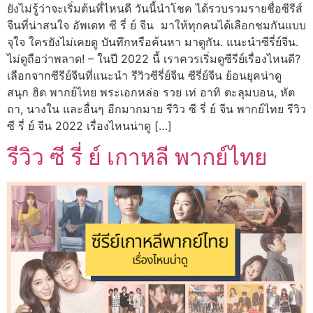
ยังไม่รู้ว่าจะเริ่มต้นที่ไหนดี วันนี้นำโชค ได้รวบรวมรายชื่อซีรีส์
จีนที่น่าสนใจ อัพเดท ซี รี่ ย์ จีน มาให้ทุกคนได้เลือกชมกันแบบ
จุใจ ใครยังไม่เคยดู บันทึกหรือค้นหา มาดูกัน. แนะนำซีรี่ย์จีน.
ไม่ดูถือว่าพลาด! – ในปี 2022 นี้ เราควรเริ่มดูซีรีย์เรื่องไหนดี?
เลือกจากซีรีย์จีนที่แนะนำ รีวิวซีรี่ย์จีน ซีรี่ย์จีน ย้อนยุคน่าดู
สนุก ฮิต พากย์ไทย พระเอกหล่อ รวย เท่ อาทิ ตะลุมบอน, หัต
ถา, นางใน และอื่นๆ อีกมากมาย รีวิว ซี รี่ ย์ จีน พากย์ไทย รีวิว
ซี รี่ ย์ จีน 2022 เรื่องไหนน่าดู […]
รีวิว ซี รี่ ย์ เกาหลี พากย์ไทย